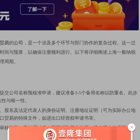
贸易
的
公司
，是一个涉及多个环节与部门协作的复杂过程。这一过
时间与预算，以确保注册顺利进行。以下将详细阐述上海一般纳税
理周期。
提交公司名称预核准申请，建议准备3-5个备用名称以防重名。此步
法性与唯一性。
、股东及法定代表人的身份证明、注册地址证明（可为实际办公地
口贸易的特殊文件，如进出口经营权申请书等。
×
审核阶段。审核通过后，即可领取营业执照，该步骤大约需要5-10