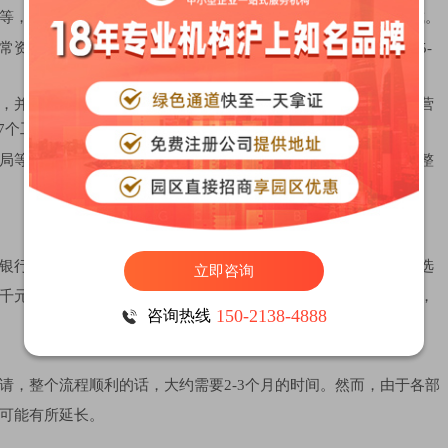
等，以用于日常经营活动中的签章事宜，通常需1-2个工作日完成。
常资金往来与税务申报。不同银行办理时间略有差异，一般需要5-
，并申请一般纳税人资格。这一步骤涉及提交多份财务报表及经营
7个工作日。
局等部门申请进出口权，包括海关注册登记、电子口岸备案等，整
银行开户费、税务登记费及可能的代理服务费等。具体金额因所选
立即咨询
千元至万元不等。此外，若需租赁实际办公场地或购买虚拟地址，
150-2138-4888
咨询热线
请，整个流程顺利的话，大约需要2-3个月的时间。然而，由于各部
可能有所延长。