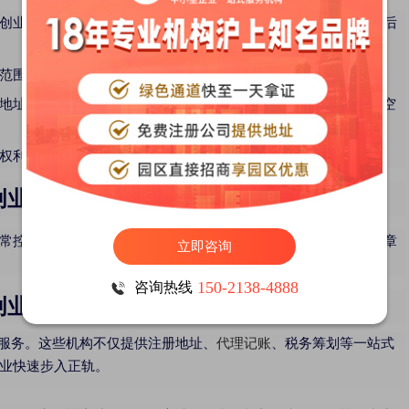
创业新手而言，20万元左右的注册资本既符合市场需求，又便于后
范围，可参考同行业公司，确保全面且合法。
地址，有效节省成本。待公司稳定发展后，再考虑租赁商用办公空
权利义务等关键信息。可借助网络模板或委托专业机构协助完成。
创业
控制在500-1000元之间，包含核名、注册地址、营业执照及刻章
立即咨询
150-2138-4888
咨询热线
创业
服务。这些机构不仅提供注册地址、
代理记账
、税务筹划等一站式
业快速步入正轨。