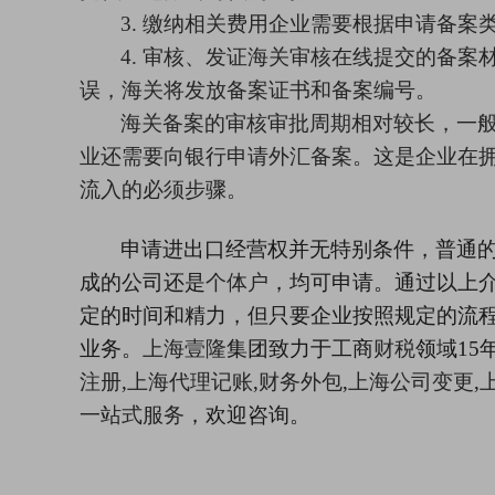
3.
缴纳相关费用企业需要根据申请备案
4. 审核、发证海关审核在线提交的备
误，海关将发放备案证书和备案编号。
海关备案的审核审批周期相对较长，一
业还需要向银行申请外汇备案。这是企业在
流入的必须步骤。
申请进出口经营权并无特别条件，普通
成的公司还是
个体户
，均可申请。
通过以上
定的时间和精力，但只要企业按照规定的流
业务。
上海壹隆
集团致力于工商
财税
领域
1
注册
,
上海代理记账
,
财务外包
,
上海公司变更
,
一站式服务
，欢迎咨询。