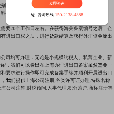
立即咨询
类别缴纳相关费用。
案材料和缴纳的费用，并审查企业资质，如审核结果无
150-2138-4888
咨询热线
般需要
20个工作日左右。在获得海关备案编号之后，企
拥有进出口权之后，进行货款结算及获得外汇资金流出
的公司均可办理，无论是小规模纳税人、私营企业、新
介绍，我们可以看出在上海办理
进出口备案
虽然需要一
程和要求进行操作即可完成备案手续并顺利开展进出口
5年，我们提供上海
公司注册
,
各类许可证办理
,
特殊名称
上海公司注销
,
财税顾问
,
人事代理
,
积分落户
,
商标注册等